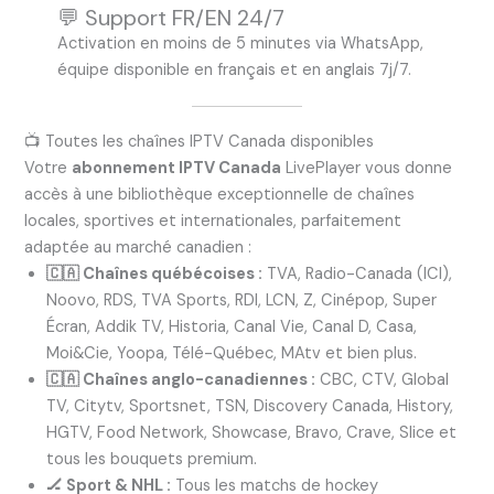
💬 Support FR/EN 24/7
Activation en moins de 5 minutes via WhatsApp,
équipe disponible en français et en anglais 7j/7.
📺 Toutes les chaînes IPTV Canada disponibles
Votre
abonnement IPTV Canada
LivePlayer vous donne
accès à une bibliothèque exceptionnelle de chaînes
locales, sportives et internationales, parfaitement
adaptée au marché canadien :
🇨🇦 Chaînes québécoises :
TVA, Radio-Canada (ICI),
Noovo, RDS, TVA Sports, RDI, LCN, Z, Cinépop, Super
Écran, Addik TV, Historia, Canal Vie, Canal D, Casa,
Moi&Cie, Yoopa, Télé-Québec, MAtv et bien plus.
🇨🇦 Chaînes anglo-canadiennes :
CBC, CTV, Global
TV, Citytv, Sportsnet, TSN, Discovery Canada, History,
HGTV, Food Network, Showcase, Bravo, Crave, Slice et
tous les bouquets premium.
🏒 Sport & NHL :
Tous les matchs de hockey