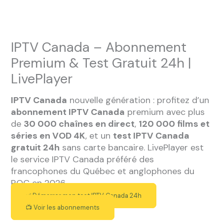
Aller
au
contenu
IPTV Canada – Abonnement
Premium & Test Gratuit 24h |
LivePlayer
IPTV Canada
nouvelle génération : profitez d’un
abonnement IPTV Canada
premium avec plus
de
30 000 chaînes en direct
,
120 000 films et
séries en VOD 4K
, et un
test IPTV Canada
gratuit 24h
sans carte bancaire. LivePlayer est
le service IPTV Canada préféré des
francophones du Québec et anglophones du
ROC en 2026.
✅ Démarrer mon test IPTV Canada 24h
📺 Voir les abonnements