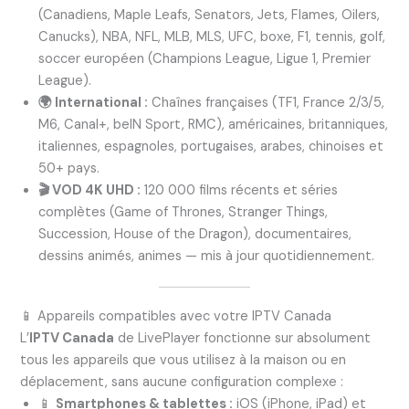
(Canadiens, Maple Leafs, Senators, Jets, Flames, Oilers,
Canucks), NBA, NFL, MLB, MLS, UFC, boxe, F1, tennis, golf,
soccer européen (Champions League, Ligue 1, Premier
League).
🌍 International :
Chaînes françaises (TF1, France 2/3/5,
M6, Canal+, beIN Sport, RMC), américaines, britanniques,
italiennes, espagnoles, portugaises, arabes, chinoises et
50+ pays.
🎬 VOD 4K UHD :
120 000 films récents et séries
complètes (Game of Thrones, Stranger Things,
Succession, House of the Dragon), documentaires,
dessins animés, animes — mis à jour quotidiennement.
📱 Appareils compatibles avec votre IPTV Canada
L’
IPTV Canada
de LivePlayer fonctionne sur absolument
tous les appareils que vous utilisez à la maison ou en
déplacement, sans aucune configuration complexe :
📱
Smartphones & tablettes :
iOS (iPhone, iPad) et