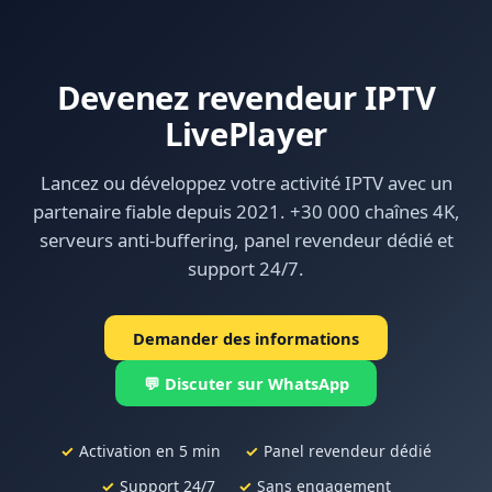
Aller
au
contenu
Devenez revendeur IPTV
LivePlayer
Lancez ou développez votre activité IPTV avec un
partenaire fiable depuis 2021. +30 000 chaînes 4K,
serveurs anti-buffering, panel revendeur dédié et
support 24/7.
Demander des informations
💬 Discuter sur WhatsApp
✓
Activation en 5 min
✓
Panel revendeur dédié
✓
Support 24/7
✓
Sans engagement