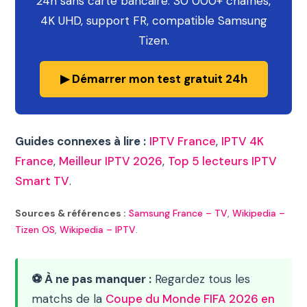
24h sans carte bancaire. 30 000+ chaînes,
4K UHD, support FR, compatible Samsung
Tizen.
▶ Démarrer mon test gratuit 24h
Guides connexes à lire :
IPTV France
,
IPTV 4K
France
,
Meilleur IPTV 2026
,
Top 5 lecteurs IPTV
Smart TV
.
Sources & références :
Samsung France – TV
,
Wikipedia –
Tizen OS
,
Wikipedia – IPTV
.
⚽ À ne pas manquer :
Regardez tous les
matchs de la
Coupe du Monde FIFA 2026 en