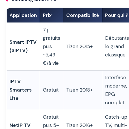
Application
Prix
Compatibilité
Pour qui ?
7 j
gratuits
Débutants
Smart IPTV
puis
Tizen 2015+
le grand
(SIPTV)
~5,49
classique
€/à vie
Interface
IPTV
moderne,
Smarters
Gratuit
Tizen 2018+
EPG
Lite
complet
Gratuit
Catch-up
NetIP TV
puis 5–
Tizen 2016+
TV, multi-