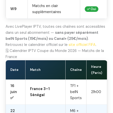
Matchs en clair
W9
✅ Oui
supplémentaires
Avec LivePlayer IPTV, toutes ces chaînes sont accessibles
dans un seul abonnement —
sans payer séparément
beIN Sports (15€/mois) ou Canal+ (25€/mois)
.
Retrouvez le calendrier officiel sur le
site officiel FIFA
.
🗓️ Calendrier IPTV Coupe du Monde 2026 — Matchs de la
France
Heure
Date
Match
Chaîne
(Paris)
16
TF1 +
France 3–1
juin
beIN
21h00
Sénégal
✅
Sports
22
M6 +