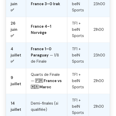
juin
France 3–0 Irak
beIN
23h00
✅
Sports
26
TF1 +
France 4–1
juin
beIN
21h00
Norvège
✅
Sports
4
France 1–0
TF1 +
juillet
Paraguay
— 1/8
beIN
23h00
✅
de Finale
Sports
Quarts de Finale
TF1 +
9
—
🇫🇷 France vs
beIN
21h00
juillet
🇲🇦 Maroc
Sports
TF1 +
14
Demi-finales (si
beIN
21h00
juillet
qualifiée)
Sports