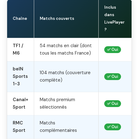
Inclus
dans
Chaîne
Matchs couverts
LivePlayer
?
TF1 /
54 matchs en clair (dont
✅ Oui
M6
tous les matchs France)
beIN
104 matchs (couverture
Sports
✅ Oui
complète)
1-3
Canal+
Matchs premium
✅ Oui
Sport
sélectionnés
RMC
Matchs
✅ Oui
Sport
complémentaires