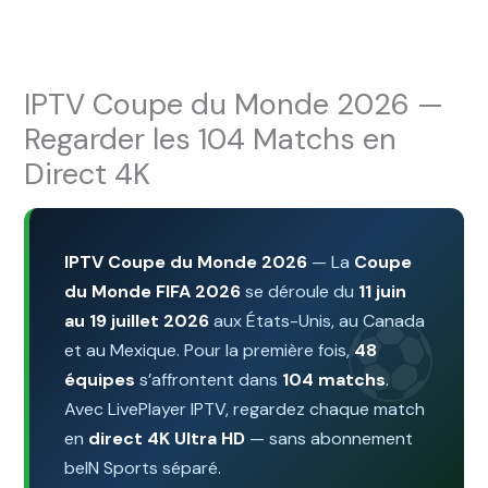
Aller
au
contenu
IPTV Coupe du Monde 2026 —
Regarder les 104 Matchs en
Direct 4K
IPTV Coupe du Monde 2026
— La
Coupe
du Monde FIFA 2026
se déroule du
11 juin
au 19 juillet 2026
aux États-Unis, au Canada
et au Mexique. Pour la première fois,
48
équipes
s’affrontent dans
104 matchs
.
Avec LivePlayer IPTV, regardez chaque match
en
direct 4K Ultra HD
— sans abonnement
beIN Sports séparé.