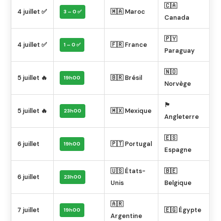
🇨🇦
4 juillet ✅
🇲🇦 Maroc
3 – 0 ✅
Canada
🇵🇾
4 juillet ✅
🇫🇷 France
1 – 0 ✅
Paraguay
🇳🇴
5 juillet 🔥
🇧🇷 Brésil
19h00
Norvège
🏴󠁧󠁢󠁥󠁮󠁧󠁿
5 juillet 🔥
🇲🇽 Mexique
23h00
Angleterre
🇪🇸
6 juillet
🇵🇹 Portugal
19h00
Espagne
🇺🇸 États-
🇧🇪
6 juillet
23h00
Unis
Belgique
🇦🇷
7 juillet
🇪🇬 Égypte
19h00
Argentine