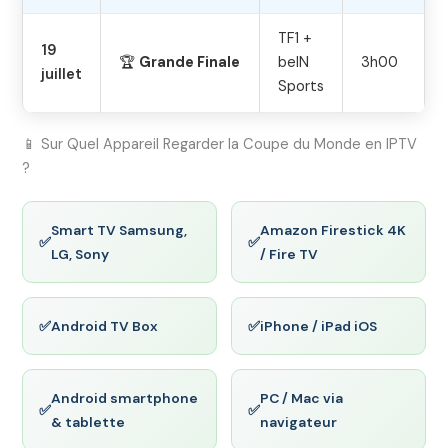
TF1 +
19
🏆
Grande Finale
beIN
3h00
juillet
Sports
📱 Sur Quel Appareil Regarder la Coupe du Monde en IPTV
?
Smart TV Samsung,
Amazon Firestick 4K
✅
✅
LG, Sony
/ Fire TV
✅
Android TV Box
✅
iPhone / iPad iOS
Android smartphone
PC / Mac via
✅
✅
& tablette
navigateur