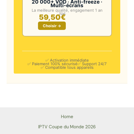
20 000+ VOD · Anti-freeze ·
Multi-écrans
La meilleure qualité, engagement 1 an
70€
59,50€
Choisir →
✅ Activation immédiate
✅ Paiement 100% sécurisé
✅ Support 24/7
✅ Compatible tous appareils
Home
IPTV Coupe du Monde 2026