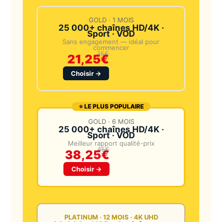
GOLD · 1 MOIS
25 000+ chaînes HD/4K ·
Sport · VOD
Sans engagement — idéal pour
commencer
25€
21,25€
Choisir →
⭐ LE PLUS POPULAIRE
GOLD · 6 MOIS
25 000+ chaînes HD/4K ·
Sport · VOD
Meilleur rapport qualité-prix
45€
38,25€
Choisir →
PLATINUM · 12 MOIS · 4K UHD