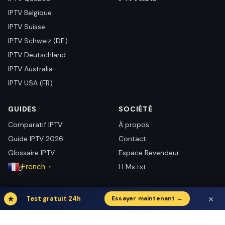
IPTV Belgique
IPTV Suisse
IPTV Schweiz (DE)
IPTV Deutschland
IPTV Australia
IPTV USA (FR)
GUIDES
SOCIÉTÉ
Comparatif IPTV
À propos
Guide IPTV 2026
Contact
Glossaire IPTV
Espace Revendeur
French
Blog
LLMs.txt
▼
LivePlayer IPTV — Plan du site
×
★
Test gratuit 24h
Essayer maintenant →