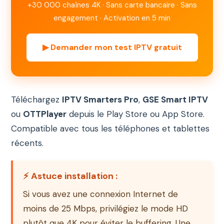
+30 000 chaînes 4K · Sans carte bancaire · Sans
engagement · Activation en 5 min
▶ Demander mon test IPTV gratuit
Téléchargez
IPTV Smarters Pro
,
GSE Smart IPTV
ou
OTTPlayer
depuis le Play Store ou App Store.
Compatible avec tous les téléphones et tablettes
récents.
⚡ Astuce installation :
Si vous avez une connexion Internet de
moins de 25 Mbps, privilégiez le mode HD
plutôt que 4K pour éviter le buffering. Une