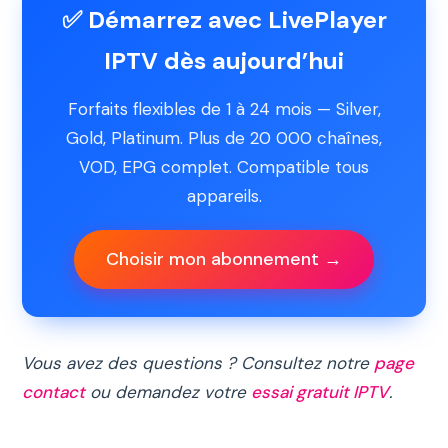
✅ Démarrez avec LivePlayer
IPTV dès aujourd’hui
Forfaits flexibles de 1 à 24 mois — Silver,
Gold, Platinum. Plus de 20 000 chaînes,
VOD, EPG complet. Compatible tous
appareils.
Choisir mon abonnement →
Vous avez des questions ? Consultez notre
page
contact
ou demandez votre
essai gratuit IPTV
.