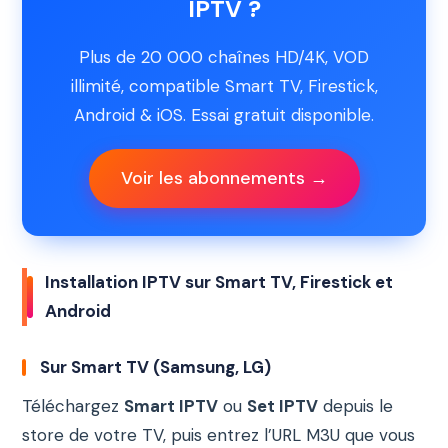
IPTV ?
Plus de 20 000 chaînes HD/4K, VOD
illimité, compatible Smart TV, Firestick,
Android & iOS. Essai gratuit disponible.
Voir les abonnements →
Installation IPTV sur Smart TV, Firestick et
Android
Sur Smart TV (Samsung, LG)
Téléchargez
Smart IPTV
ou
Set IPTV
depuis le
store de votre TV, puis entrez l’URL M3U que vous