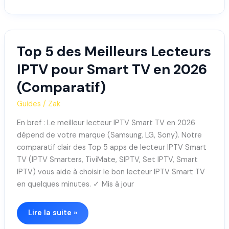
Top 5 des Meilleurs Lecteurs
Top
5
IPTV pour Smart TV en 2026
des
(Comparatif)
Meilleurs
Lecteurs
Guides
/
Zak
IPTV
pour
En bref : Le meilleur lecteur IPTV Smart TV en 2026
Smart
dépend de votre marque (Samsung, LG, Sony). Notre
TV
comparatif clair des Top 5 apps de lecteur IPTV Smart
en
TV (IPTV Smarters, TiviMate, SIPTV, Set IPTV, Smart
2026
IPTV) vous aide à choisir le bon lecteur IPTV Smart TV
(Comparatif)
en quelques minutes. ✓ Mis à jour
Lire la suite »