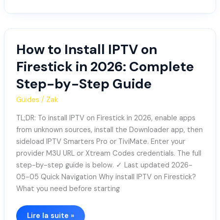
How to Install IPTV on
How
to
Firestick in 2026: Complete
Install
Step-by-Step Guide
IPTV
on
Guides
/
Zak
Firestick
in
TL;DR: To install IPTV on Firestick in 2026, enable apps
2026:
from unknown sources, install the Downloader app, then
Complete
sideload IPTV Smarters Pro or TiviMate. Enter your
Step-
provider M3U URL or Xtream Codes credentials. The full
by-
step-by-step guide is below. ✓ Last updated 2026-
Step
05-05 Quick Navigation Why install IPTV on Firestick?
Guide
What you need before starting
Lire la suite »