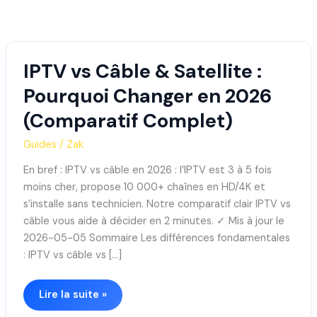
Aller
au
contenu
IPTV vs Câble & Satellite :
IPTV
vs
Pourquoi Changer en 2026
Câble
(Comparatif Complet)
&
Satellite
Guides
/
Zak
:
Pourquoi
En bref : IPTV vs câble en 2026 : l’IPTV est 3 à 5 fois
Changer
moins cher, propose 10 000+ chaînes en HD/4K et
en
s’installe sans technicien. Notre comparatif clair IPTV vs
2026
câble vous aide à décider en 2 minutes. ✓ Mis à jour le
(Comparatif
2026-05-05 Sommaire Les différences fondamentales
Complet)
: IPTV vs câble vs […]
Lire la suite »