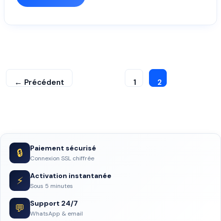
←
Précédent
1
2
Paiement sécurisé
🔒
Connexion SSL chiffrée
Activation instantanée
⚡
Sous 5 minutes
Support 24/7
💬
WhatsApp & email