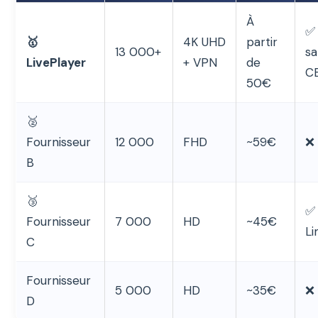
À
✅
🥇
4K UHD
partir
13 000+
sa
LivePlayer
+ VPN
de
C
50€
🥈
Fournisseur
12 000
FHD
~59€
❌
B
🥉
✅
Fournisseur
7 000
HD
~45€
Li
C
Fournisseur
5 000
HD
~35€
❌
D