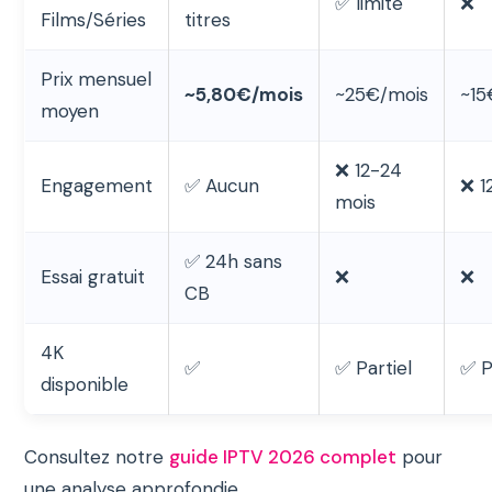
✅ limité
❌
Films/Séries
titres
Prix mensuel
~5,80€/mois
~25€/mois
~15
moyen
❌ 12-24
Engagement
✅ Aucun
❌ 1
mois
✅ 24h sans
Essai gratuit
❌
❌
CB
4K
✅
✅ Partiel
✅ P
disponible
Consultez notre
guide IPTV 2026 complet
pour
une analyse approfondie.