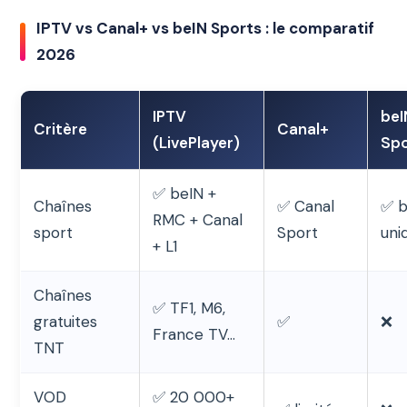
IPTV vs Canal+ vs beIN Sports : le comparatif
2026
IPTV
beI
Critère
Canal+
(LivePlayer)
Spo
✅ beIN +
Chaînes
✅ Canal
✅ b
RMC + Canal
sport
Sport
uni
+ L1
Chaînes
✅ TF1, M6,
gratuites
✅
❌
France TV…
TNT
VOD
✅ 20 000+