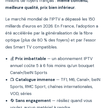
millions de foyers français :
même contenu,
meilleure qualité, prix bien inférieur
.
Le marché mondial de l’IPTV a dépassé les 150
milliards d’euros en 2026. En France, l’adoption a
été accélérée par la généralisation de la fibre
optique (plus de 80 % des foyers) et par l’essor
des Smart TV compatibles.
💰
Prix imbattable
— un abonnement IPTV
annuel coûte 5 à 6 fois moins qu’un bouquet
Canal+/beIN Sports
📺
Catalogue immense
— TF1, M6, Canal+, beIN
Sports, RMC Sport, chaînes internationales,
VOD, séries
🔄
Sans engagement
— résiliez quand vous
voulez, aucun matériel à rendre